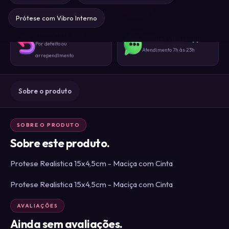
Sem identificação externa
gente
Prótese com Vibro Interno
Troca em 7 dias
Dúvida? WhatsApp
Por defeito ou
Atendimento 7h às 23h
arrependimento
Sobre o produto
SOBRE O PRODUTO
Sobre este produto.
Protese Realistica 15x4,5cm - Maciça com Cinta
Protese Realistica 15x4,5cm - Maciça com Cinta
AVALIAÇÕES
Ainda sem avaliações.