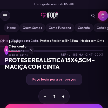
Frete grátis acima de R$ 500
Home
Quem Somos
Como Funciona
Contato
Catálo
1
/
Início
/
Prótese para Cinta
/
Protese Realistica 15×4,5cm – Maciça com Cinta
Entrar /
4
Criar conta
i
Acompanhe
pedidos · ganhe
REF · LI-BE-MA-CINT-0003
PROTESE REALISTICA 15X4,5CM -
cupons
MACIÇA COM CINTA
MARCA
IFODY
Faça login para ver preços
GOZ
0
−
+
MISS
0
DESIRE