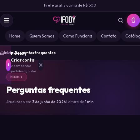
Frete grátis acima de R$ 500
Home
Quem Somos
Como Funciona
Contato
Catálo
Início
/
Perguntas frequentes
Entrar /
Criar conta
i
Acompanhe
pedidos · ganhe
cupons
IFODY
Perguntas frequentes
MARCA
IFODY
Atualizado em
3 de junho de 2026
·
Leitura de
1 min
GOZ
0
MISS
0
DESIRE