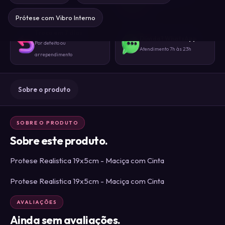
Sem identificação externa
gente
Prótese com Vibro Interno
Troca em 7 dias
Dúvida? WhatsApp
Por defeito ou
Atendimento 7h às 23h
arrependimento
Sobre o produto
SOBRE O PRODUTO
Sobre este produto.
Protese Realistica 19x5cm - Maciça com Cinta
Protese Realistica 19x5cm - Maciça com Cinta
AVALIAÇÕES
Ainda sem avaliações.