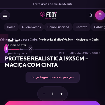
Frete grátis acima de R$ 500
Home
Quem Somos
Como Funciona
Contato
Catálo
1
/
Início
/
Prótese para Cinta
/
Protese Realistica 19x5cm – Maciça com Cinta
Entrar /
4
Criar conta
i
Acompanhe
pedidos · ganhe
REF · LI-BE-MA-CINT-0002
PROTESE REALISTICA 19X5CM -
cupons
MACIÇA COM CINTA
MARCA
IFODY
Faça login para ver preços
GOZ
0
−
+
MISS
0
DESIRE