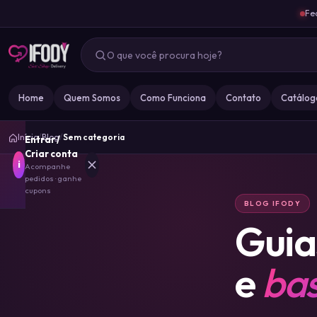
Fe
Home
Quem Somos
Como Funciona
Contato
Catálog
Início
/
Blog
/
Sem categoria
Entrar /
Criar conta
i
Acompanhe
pedidos · ganhe
cupons
BLOG IFODY
Guia
MARCA
IFODY
e
bas
GOZ
0
MISS
0