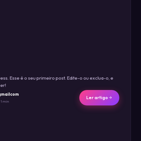
s. Esse é o seu primeiro post. Edite-o ou exclua-o, e
er!
gmailcom
Ler artigo
· 1 min