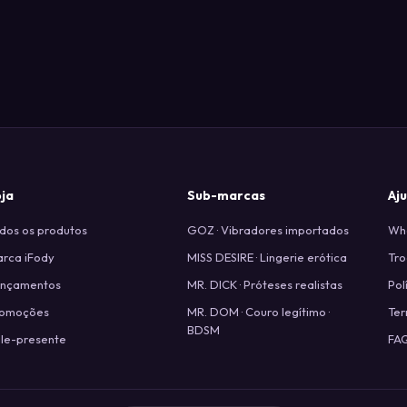
oja
Sub-marcas
Aj
dos os produtos
GOZ · Vibradores importados
Wha
rca iFody
MISS DESIRE · Lingerie erótica
Tro
ançamentos
MR. DICK · Próteses realistas
Pol
romoções
MR. DOM · Couro legítimo ·
Ter
BDSM
le-presente
FA