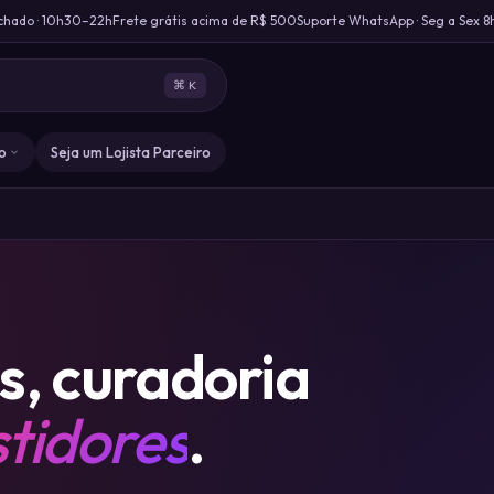
chado · 10h30–22h
Frete grátis acima de R$ 500
Suporte WhatsApp · Seg a Sex 8
⌘ K
o
Seja um Lojista Parceiro
s, curadoria
tidores
.