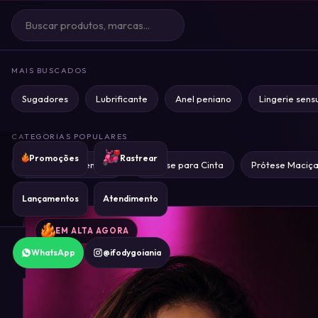
O que a gent
DESIRE
termos técnic
MR.
0
DICK
MAIS BUSCADOS
MR.
Sugadores
Lubrificante
Anel peniano
Lingerie sens
0
DOM
Todos
S
1
CATEGORIAS POPULARES
Promoções
Rastrear
Prótese com Ventosa
Prótese para Cinta
Prótese Maciç
Lançamentos
Atendimento
EM ALTA AGORA
WhatsApp
@ifodygoiania