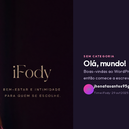
SEM CATEGORIA
Olá, mundo!
Boas-vindas ao WordPres
então comece a escrev
jhonatasantos95
JH
Time iFody · 29 out 2025 