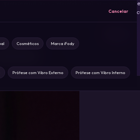
e aprende em 8 anos atendendo Goiânia — sem julgame
Cancelar
os. Pra ler de manhã com café ou de madrugada com c
Buscar
ual
Cosméticos
Marca iFody
em categoria
1
a
Prótese com Vibro Externo
Prótese com Vibro Interno