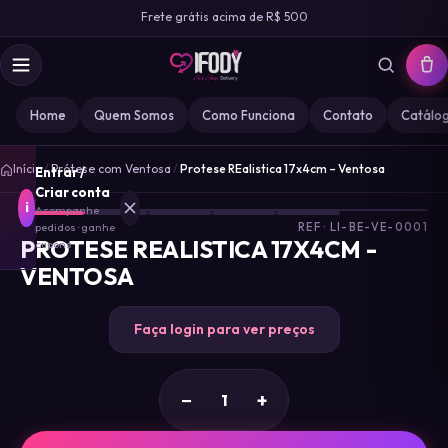
Frete grátis acima de R$ 500
Home
Quem Somos
Como Funciona
Contato
Catálo
1
/
Início
/
Prótese com Ventosa
/
Protese REalistica 17x4cm – Ventosa
Entrar /
5
Criar conta
i
Acompanhe
pedidos · ganhe
REF · LI-BE-VE-0001
PROTESE REALISTICA 17X4CM -
cupons
VENTOSA
MARCA
IFODY
Faça login para ver preços
GOZ
0
−
+
MISS
0
DESIRE