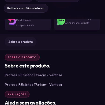
Sem identificação externa
gente
Prótese com Vibro Interno
Troca em 7 dias
Dúvida? WhatsApp
Por defeito ou
Atendimento 7h às 23h
arrependimento
Sobre o produto
SOBRE O PRODUTO
Sobre este produto.
Protese REalistica 17x4cm - Ventosa
Protese REalistica 17x4cm - Ventosa
AVALIAÇÕES
Ainda sem avaliações.