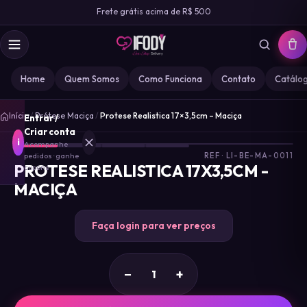
Frete grátis acima de R$ 500
Home
Quem Somos
Como Funciona
Contato
Catálo
1
/
Início
/
Prótese Maciça
/
Protese Realistica 17×3,5cm – Maciça
Entrar /
4
Criar conta
i
Acompanhe
pedidos · ganhe
REF · LI-BE-MA-0011
PROTESE REALISTICA 17X3,5CM -
cupons
MACIÇA
MARCA
IFODY
Faça login para ver preços
GOZ
0
−
+
MISS
0
DESIRE