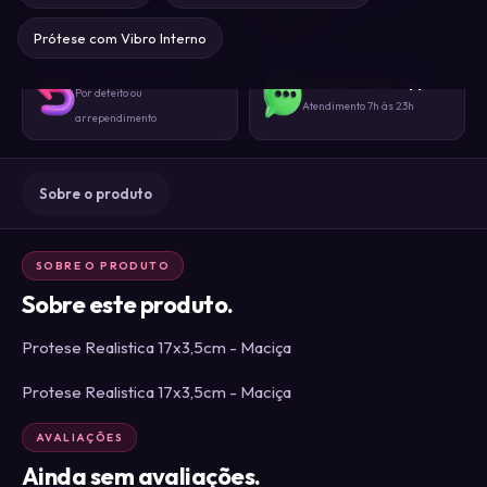
Sem identificação externa
gente
Prótese com Vibro Interno
Troca em 7 dias
Dúvida? WhatsApp
Por defeito ou
Atendimento 7h às 23h
arrependimento
Sobre o produto
SOBRE O PRODUTO
Sobre este produto.
Protese Realistica 17x3,5cm - Maciça
Protese Realistica 17x3,5cm - Maciça
AVALIAÇÕES
Ainda sem avaliações.