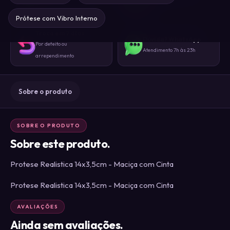
Sem identificação externa
gente
Prótese com Vibro Interno
Troca em 7 dias
Dúvida? WhatsApp
Por defeito ou
Atendimento 7h às 23h
arrependimento
Sobre o produto
SOBRE O PRODUTO
Sobre este produto.
Protese Realistica 14x3,5cm - Maciça com Cinta
Protese Realistica 14x3,5cm - Maciça com Cinta
AVALIAÇÕES
Ainda sem avaliações.