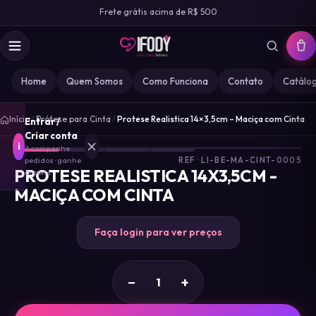
Frete grátis acima de R$ 500
Home
Quem Somos
Como Funciona
Contato
Catálo
1
/
Início
/
Prótese para Cinta
/
Protese Realistica 14×3,5cm – Maciça com Cinta
Entrar /
4
Criar conta
i
Acompanhe
pedidos · ganhe
REF · LI-BE-MA-CINT-0005
PROTESE REALISTICA 14X3,5CM -
cupons
MACIÇA COM CINTA
MARCA
IFODY
Faça login para ver preços
GOZ
0
−
+
MISS
0
DESIRE