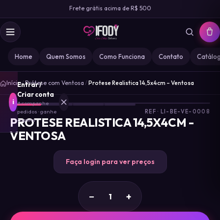
Frete grátis acima de R$ 500
Home
Quem Somos
Como Funciona
Contato
Catálo
1
/
Início
/
Prótese com Ventosa
/
Protese Realistica 14,5x4cm – Ventosa
Entrar /
4
Criar conta
i
Acompanhe
pedidos · ganhe
REF · LI-BE-VE-0008
PROTESE REALISTICA 14,5X4CM -
cupons
VENTOSA
MARCA
IFODY
Faça login para ver preços
GOZ
0
−
+
MISS
0
DESIRE