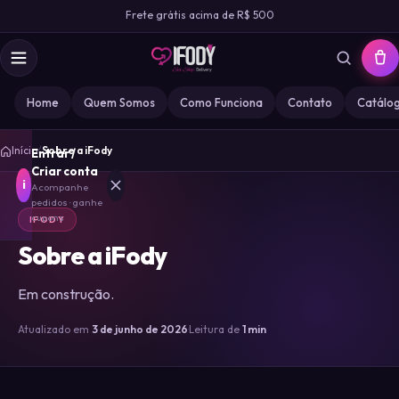
Frete grátis acima de R$ 500
Home
Quem Somos
Como Funciona
Contato
Catálo
Início
/
Sobre a iFody
Entrar /
Criar conta
i
Acompanhe
pedidos · ganhe
cupons
IFODY
Sobre a iFody
MARCA
IFODY
Em construção.
GOZ
0
Atualizado em
3 de junho de 2026
·
Leitura de
1 min
MISS
0
DESIRE