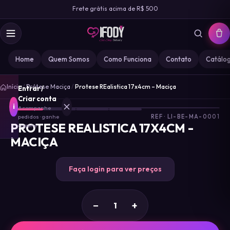
Frete grátis acima de R$ 500
Home
Quem Somos
Como Funciona
Contato
Catálo
1
/
Início
/
Prótese Maciça
/
Protese REalistica 17x4cm – Maciça
Entrar /
4
Criar conta
i
Acompanhe
pedidos · ganhe
REF · LI-BE-MA-0001
PROTESE REALISTICA 17X4CM -
cupons
MACIÇA
MARCA
IFODY
Faça login para ver preços
GOZ
0
−
+
MISS
0
DESIRE