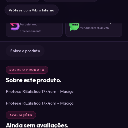
Sem identificação externa
gente
Prótese com Vibro Interno
Troca em 7 dias
Dúvida? WhatsApp
Por defeito ou
Atendimento 7h às 23h
arrependimento
Sobre o produto
SOBRE O PRODUTO
Sobre este produto.
Protese REalistica 17x4cm - Maciça
Protese REalistica 17x4cm - Maciça
AVALIAÇÕES
Ainda sem avaliações.