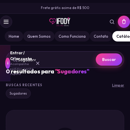
Frete grátis acima de R$ 500
Home
Quem Somos
Como Funciona
Contato
Catálo
Entrar /
Criar conta
Buscar
i
Acompanhe
pedidos · ganhe
0
resultados para
"
Sugadores
"
cupons
BUSCAS RECENTES
Limpar
MARCA
Sugadores
IFODY
GOZ
0
MISS
0
DESIRE