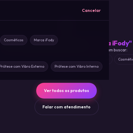
Cancelar
Cosméticos
Marca iFody
Não encontramos nada para
"
Marca iFody
"
Tente termos mais genéricos ou explore o que costumam buscar:
adores
Lubrificante
Anel peniano
Lingerie sensual
Cosméti
Prótese com Vibro Externo
Prótese com Vibro Interno
Marca iFody
Ver todos os produtos
Falar com atendimento