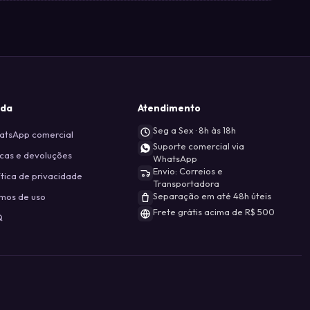
uda
Atendimento
Seg a Sex · 8h às 18h
tsApp comercial
Suporte comercial via
cas e devoluções
WhatsApp
Envio: Correios e
ítica de privacidade
Transportadora
Separação em até 48h úteis
mos de uso
Frete grátis acima de R$ 500
Q