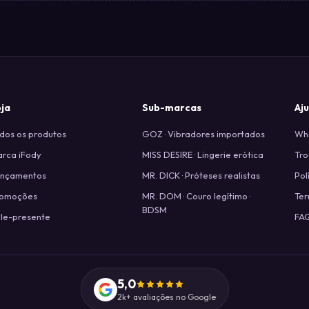
oja
Sub-marcas
Aj
dos os produtos
GOZ · Vibradores importados
Wha
rca iFody
MISS DESIRE · Lingerie erótica
Tro
ançamentos
MR. DICK · Próteses realistas
Pol
romoções
MR. DOM · Couro legítimo ·
Ter
BDSM
le-presente
FA
5,0
2k+ avaliações no Google