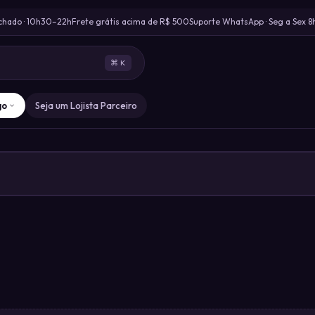
chado · 10h30–22h
Frete grátis acima de R$ 500
Suporte WhatsApp · Seg a Sex 8
⌘ K
go
Seja um Lojista Parceiro