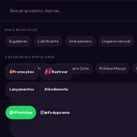
MISS
0
DESIRE
MR.
0
DICK
MAIS BUSCADOS
Sugadores
Lubrificante
Anel peniano
Lingerie sensual
MR.
0
DOM
CATEGORIAS POPULARES
Sug
Prótese com Ventosa
Prótese para Cinta
Prótese Maciça
Promoções
Rastrear
Lançamentos
Atendimento
WhatsApp
@ifodygoiania