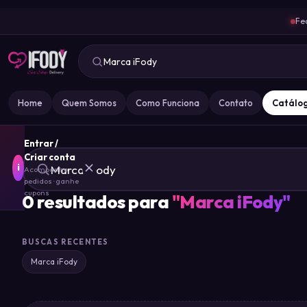
Fe
Home
Quem Somos
Como Funciona
Contato
Catálo
Entrar /
Criar conta
i
Acompanhe
pedidos · ganhe
cupons
0
resultados para
"
Marca iFody
"
MARCA
IFODY
BUSCAS RECENTES
Marca iFody
GOZ
0