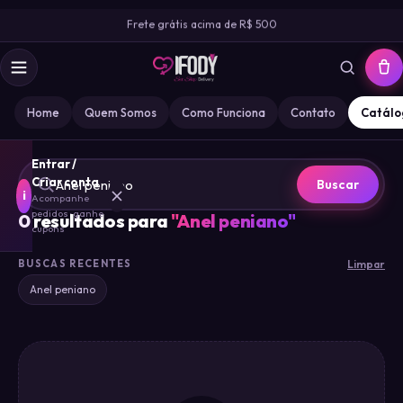
Frete grátis acima de R$ 500
Home
Quem Somos
Como Funciona
Contato
Catálo
Entrar /
Criar conta
Buscar
i
Acompanhe
pedidos · ganhe
0
resultados para
"
Anel peniano
"
cupons
BUSCAS RECENTES
Limpar
MARCA
Anel peniano
IFODY
GOZ
0
MISS
0
DESIRE